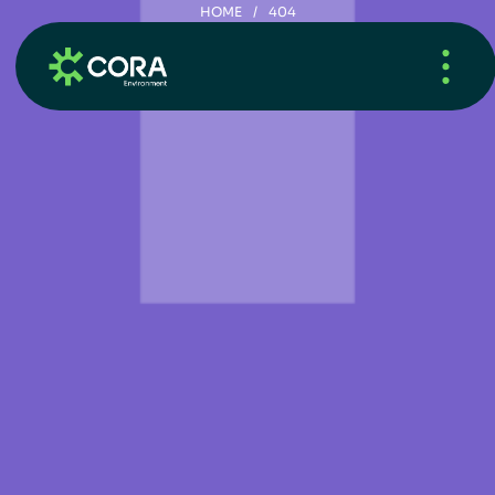
HOME
/
404
4
0
4