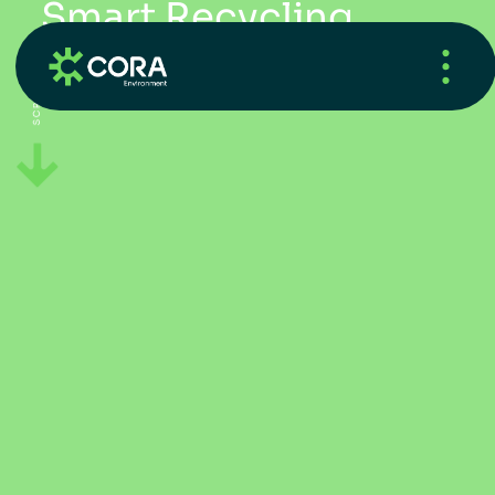
S
m
a
r
t
R
e
c
y
c
l
i
n
g
w
i
t
h
R
E
h
u
b